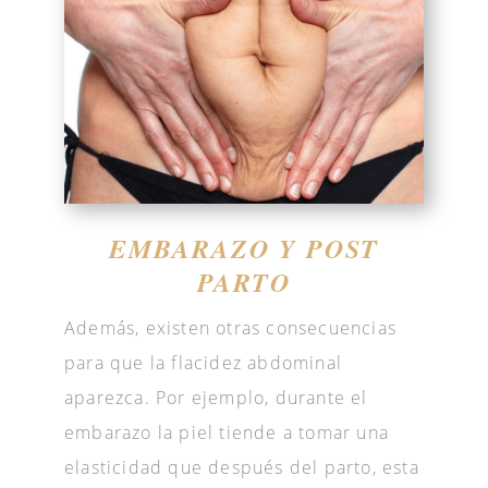
EMBARAZO Y POST
PARTO
Además, existen otras consecuencias
para que la flacidez abdominal
aparezca. Por ejemplo, durante el
embarazo la piel tiende a tomar una
elasticidad que después del parto, esta