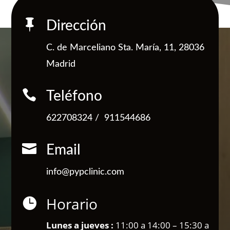

Dirección
C. de Marceliano Sta. María, 11, 28036
Madrid

Teléfono
622708324
/
911544686

Email
info@pypclinic.com
Horario

Lunes a jueves :
11:00 a 14:00 – 15:30 a