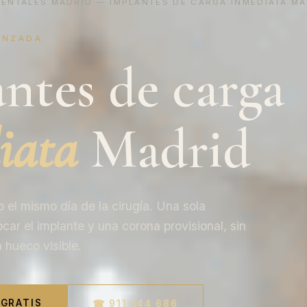
DENTALES MADRID
— IMPLANTES DE CARGA INMEDIATA M
ANZADA
ntes de carga
iata
Madrid
o el mismo día de la cirugía. Una sola
car el implante y una corona provisional, sin
 hueco visible.
 GRATIS
☎ 911 544 686