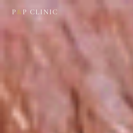
P
&
P CLINIC