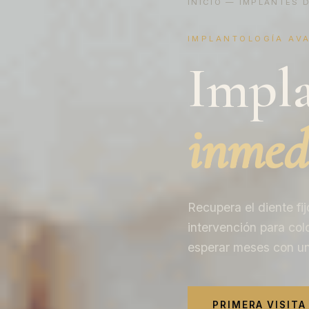
INICIO
—
IMPLANTES 
IMPLANTOLOGÍA AV
Impla
inmed
Recupera el diente fij
intervención para colo
esperar meses con un
PRIMERA VISITA