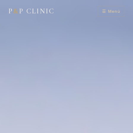
P
&
P CLINIC
☰ Menú