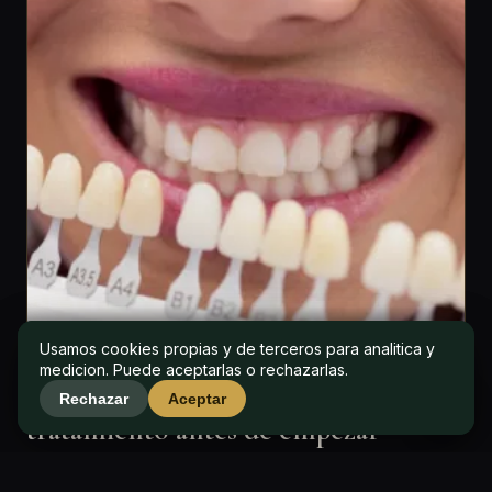
P&P CLINIC
Usamos cookies propias y de terceros para analitica y
Usamos cookies propias y de terceros para analitica y
medicion. Puede aceptarlas o rechazarlas.
medicion. Puede aceptarlas o rechazarlas.
Un blog para entender tu
Rechazar
Rechazar
Aceptar
Aceptar
tratamiento antes de empezar
En P&P Clinic creemos que un paciente informado