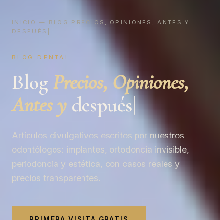
INICIO
— BLOG PRECIOS, OPINIONES, ANTES Y
DESPUÉS|
BLOG DENTAL
Blog
Precios, Opiniones,
Antes y
después|
Artículos divulgativos escritos por nuestros
odontólogos: implantes, ortodoncia invisible,
periodoncia y estética, con casos reales y
precios transparentes.
PRIMERA VISITA GRATIS