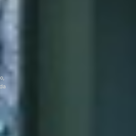
o,
ada