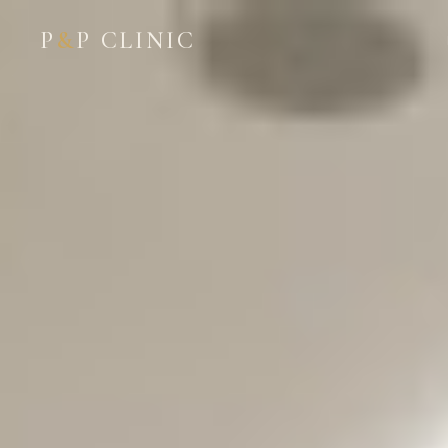
P
&
P CLINIC