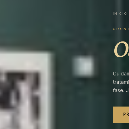
INICIO
ODON
O
Cuidam
tratam
fase. 
PR