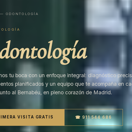
— ODONTOLOGÍA
TOLOGÍA
dontología
os tu boca con un enfoque integral: diagnóstico precis
ientos planificados y un equipo que te acompaña en c
Junto al Bernabéu, en pleno corazón de Madrid.
IMERA VISITA GRATIS
☎ 911 544 686