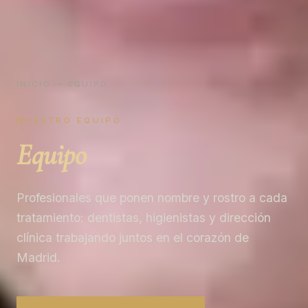
INICIO
— EQUIPO
NUESTRO EQUIPO
Equipo
Profesionales que ponen nombre y rostro a cada
tratamiento: dentistas, higienistas y dirección
clínica trabajando juntos en el corazón de
Madrid.