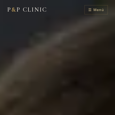
P
&
P CLINIC
☰ Menú