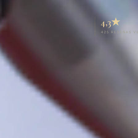
4,3★
425 RESEÑAS V