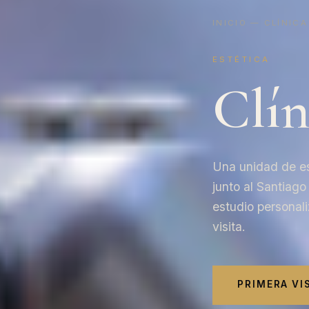
INICIO
— CLÍNICA
ESTÉTICA
Clín
Una unidad de es
junto al Santiag
estudio personal
visita.
PRIMERA VI