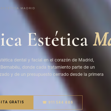
 ESTÉTICA MADRID
ica Estética
Ma
tética dental y facial en el corazón de Madrid,
o Bernabéu, donde cada tratamiento parte de un
izado y de un presupuesto cerrado desde la primera
SITA GRATIS
☎ 911 544 686