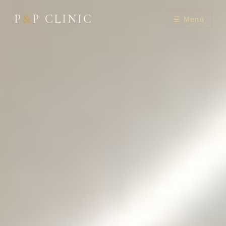
P
&
P CLINIC
☰ Menú