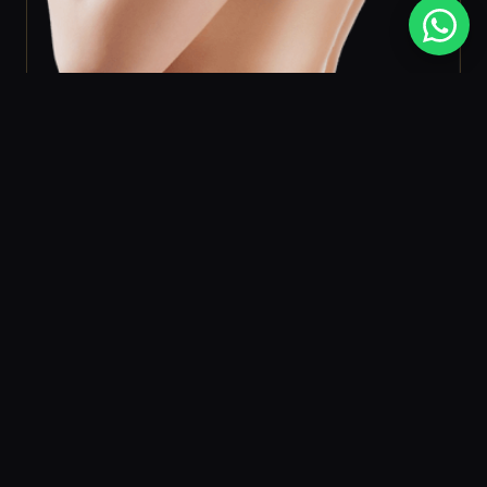
PEDIR CITA
LLAMAR
P&P CLINIC
Medicina estética facial centrada en
la naturalidad