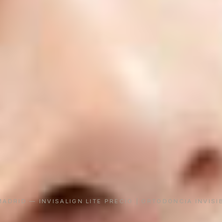
MADRID
— INVISALIGN LITE PRECIO | ORTODONCIA INVISI