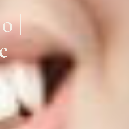
o |
e