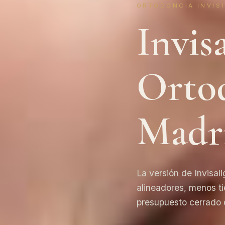
ORTODONCIA INVIS
Invisa
Ortod
Madr
La versión de Invisa
alineadores, menos t
presupuesto cerrado d