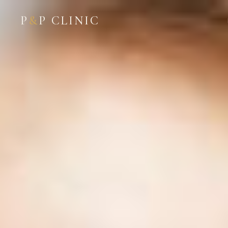
P
&
P CLINIC