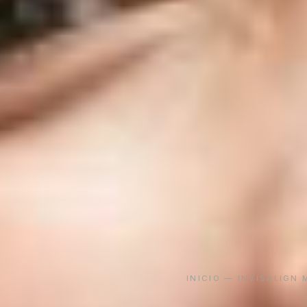
INICIO
—
INVISALIGN 