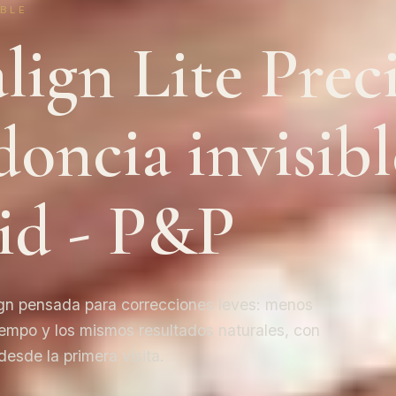
IBLE
lign Lite Preci
oncia invisibl
id - P&P
lign pensada para correcciones leves: menos
iempo y los mismos resultados naturales, con
esde la primera visita.