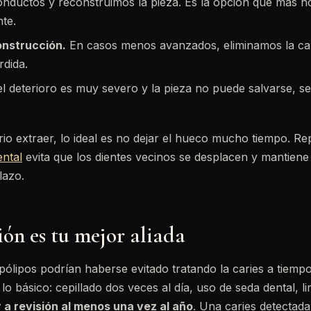
onductos y reconstruimos la pieza. Es la opción que más 
nte.
nstrucción.
En casos menos avanzados, eliminamos la ca
rdida.
el deterioro es muy severo y la pieza no puede salvarse, se 
o extraer, lo ideal es no dejar el hueco mucho tiempo. Re
ental
evita que los dientes vecinos se desplacen y mantien
lazo.
ón es tu mejor aliada
pólipos podrían haberse evitado tratando la caries a tiemp
 lo básico: cepillado dos veces al día, uso de seda dental, li
 a revisión al menos una vez al año
. Una caries detectada 