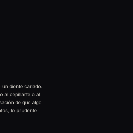
un diente cariado.
al cepillarte o al
nsación de que algo
ntos, lo prudente