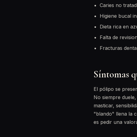
Caries no trata
Higiene bucal in
Dieta rica en az
Falta de revisio
Fracturas denta
Síntomas qu
El pólipo se pres
No siempre duele, 
masticar, sensibili
"blando" llena la 
es pedir una valor