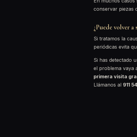
En muchos casos s
conservar piezas q
¿Puede volver a s
Si tratamos la cau
periódicas evita qu
Si has detectado u
el problema vaya 
primera visita gra
Llámanos al
911 5