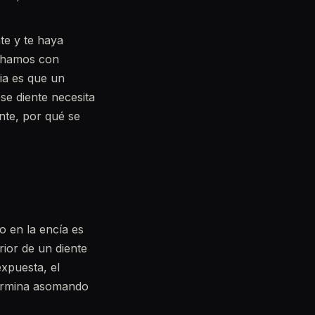
te y te haya
uchamos con
ia es que un
se diente necesita
ente, por qué se
o en la encía es
ior de un diente
xpuesta, el
termina asomando