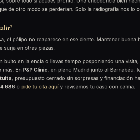
í, sobre todo si acudes pronto. Una endodoncia bien hech
ue de otro modo se perderían. Solo la radiografía nos lo c
alir?
sa, el pólipo no reaparece en ese diente. Mantener buena h
e surja en otras piezas.
n bulto en la encía o llevas tiempo posponiendo una visita
a más. En
P&P Clinic
, en pleno Madrid junto al Bernabéu, 
tuita
, presupuesto cerrado sin sorpresas y financiación h
44 686
o
pide tu cita aquí
y revisamos tu caso con calma.