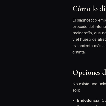
Cómo lo di
El diagnóstico em
procede del interi
radiografía, que n
y el hueso de alre
tratamiento más a
distinta.
Opciones d
No existe una únic
son:
Endodoncia.
Cua