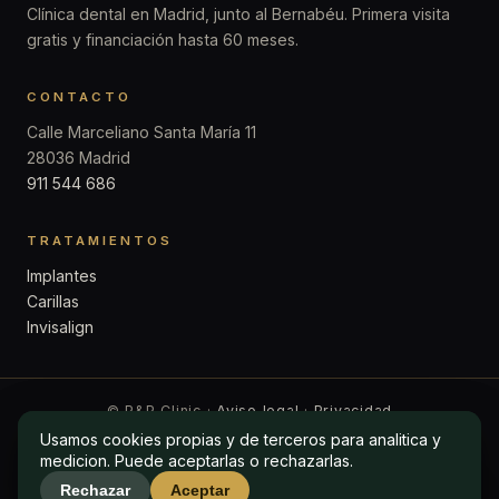
Clínica dental en Madrid, junto al Bernabéu. Primera visita
gratis y financiación hasta 60 meses.
CONTACTO
Calle Marceliano Santa María 11
28036 Madrid
911 544 686
TRATAMIENTOS
Implantes
Carillas
Invisalign
© P&P Clinic ·
Aviso legal
·
Privacidad
Usamos cookies propias y de terceros para analitica y
Usamos cookies propias y de terceros para analitica y
medicion. Puede aceptarlas o rechazarlas.
medicion. Puede aceptarlas o rechazarlas.
Rechazar
Rechazar
Aceptar
Aceptar