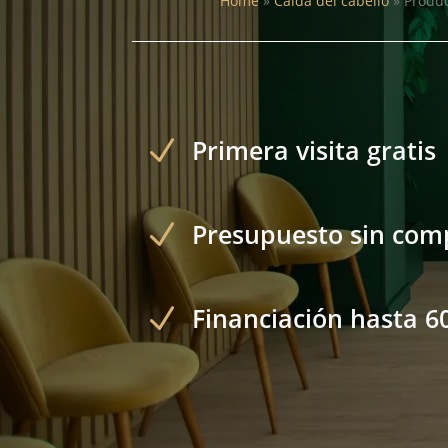
Home
»
Caída del cabello
»
Produc
N
Primera visita gratis
N
Presupuesto sin co
N
Financiación hasta 6