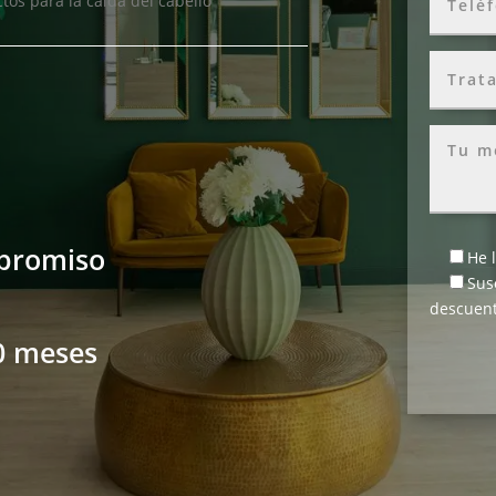
tos para la caída del cabello
mpromiso
He 
Sus
descuent
0 meses