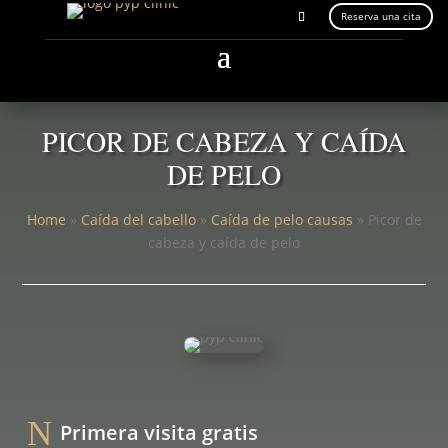
Reserva una cita
PICOR DE CABEZA Y CAÍDA
DE PELO
Home
»
Caída del cabello
»
Caída de pelo causas
»
Picor de
cabeza y caída de pelo
N
Primera visita gratis