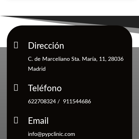

Dirección
C. de Marceliano Sta. María, 11, 28036
Madrid

Teléfono
622708324
/
911544686

Email
info@pypclinic.com