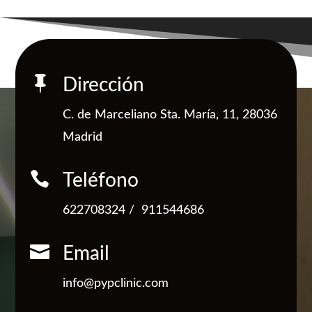

Dirección
C. de Marceliano Sta. María, 11, 28036
Madrid

Teléfono
622708324
/
911544686

Email
info@pypclinic.com