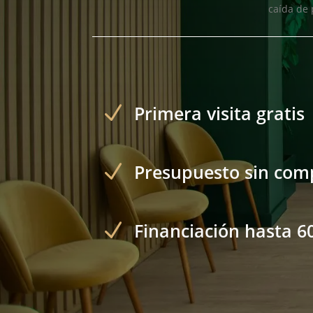
caída de 
N
Primera visita gratis
N
Presupuesto sin co
N
Financiación hasta 6