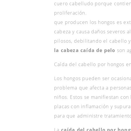
cuero cabelludo porque contiene 
proliferación.
que producen los hongos es exte
cabeza y causa daños severos al
pilosos, debilitando el cabello
la cabeza caída de pelo
son a
Caída del cabello por hongos e
Los hongos pueden ser ocasiona
problema que afecta a persona
niños. Estos se manifiestan co
placas con inflamación y supur
para que administre tratamient
La
caída del cabello por hong