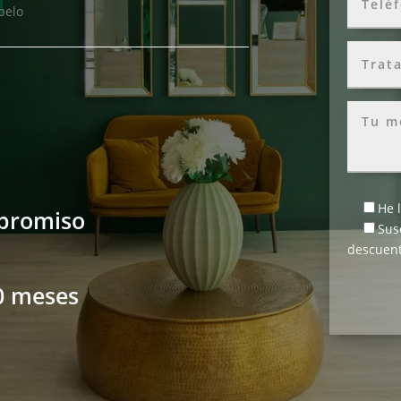
pelo
He 
mpromiso
Sus
descuent
0 meses