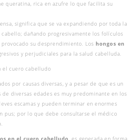
queratina, rica en azufre lo que facilita su
nsa, significa que se va expandiendo por toda la
 cabello; dañando progresivamente los folículos
 y provocado su desprendimiento. Los
hongos en
gresivos y perjudiciales para la salud cabelluda.
n el cuero cabelludo
dos por causas diversas, y a pesar de que es un
s de diversas edades es muy predominante en los
n leves escamas y pueden terminar en enormes
an pus; por lo que debe consultarse el médico
o.
os en el cuero cabelludo
, es generada en forma