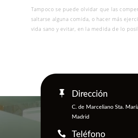
Tampoco se puede olvidar que las compe
saltarse alguna comida, o hacer más ejerci
vida sano y evitar, en la medida de lo posi

Dirección
C. de Marceliano Sta. Marí
Madrid

Teléfono