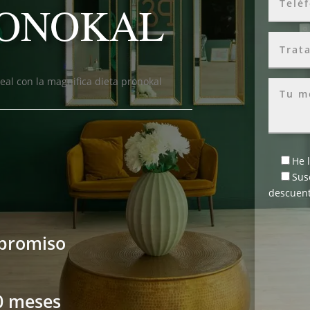
RONOKAL
deal con la magnifica dieta pronokal
He 
Sus
descuent
mpromiso
0 meses