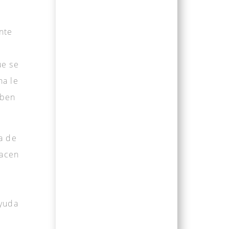
nte
ue se
na le
eben
a de
hacen
ayuda