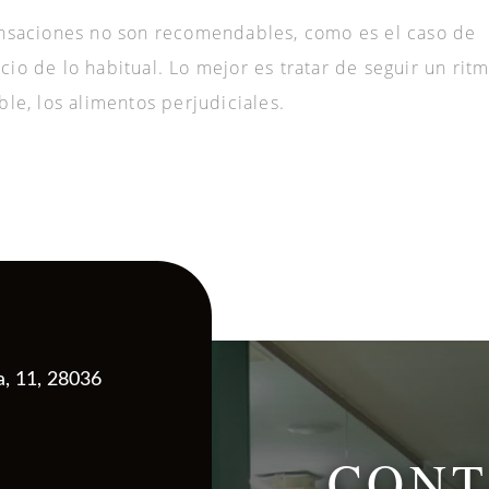
nsaciones no son recomendables, como es el caso de
cio de lo habitual. Lo mejor es tratar de seguir un rit
ble, los alimentos perjudiciales.
a, 11, 28036
CONT