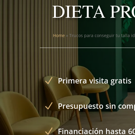
DIETA P
Home
»
Trucos para conseguir tu talla i
N
Primera visita gratis
N
Presupuesto sin co
N
Financiación hasta 6