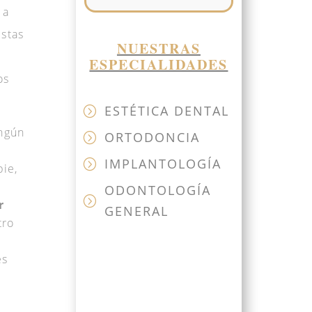
 a
estas
NUESTRAS
ESPECIALIDADES
os
ESTÉTICA DENTAL
=
ngún
ORTODONCIA
=
IMPLANTOLOGÍA
=
ie,
ODONTOLOGÍA
=
r
GENERAL
tro
es
a