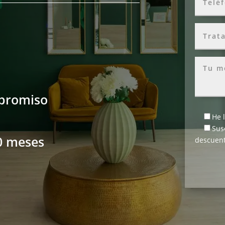
mpromiso
He 
Sus
0 meses
descuent