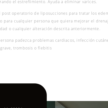
orando el estreñimiento. Ayuda a eliminar varices.
 post operatorio de liposucciones para tratar los ede
do para cualquier persona que quiera mejorar el drena
sidad o cualquier alteración descrita anteriormente.
 persona padezca problemas cardiacos, infección cután
grave, trombosis o flebitis