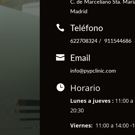
C. de Marceliano Sta. Marí
Madrid

Teléfono
622708324
/
911544686

Email
info@pypclinic.com
Horario

Lunes a jueves :
11:00 a 
20:30
Viernes:
11:00 a 14:00 -1