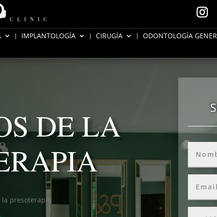
A
IMPLANTOLOGÍA
CIRUGÍA
ODONTOLOGÍA GENER
S
OS DE LA
ERAPIA
 la presoterapia