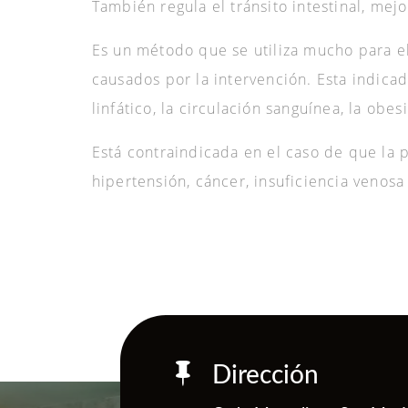
También regula el tránsito intestinal, mej
Es un método que se utiliza mucho para el
causados por la intervención. Esta indica
linfático, la circulación sanguínea, la obe
Está contraindicada en el caso de que la
hipertensión, cáncer, insuficiencia venosa 

Dirección