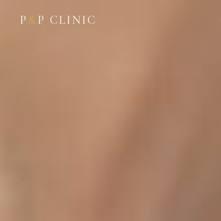
P
&
P CLINIC