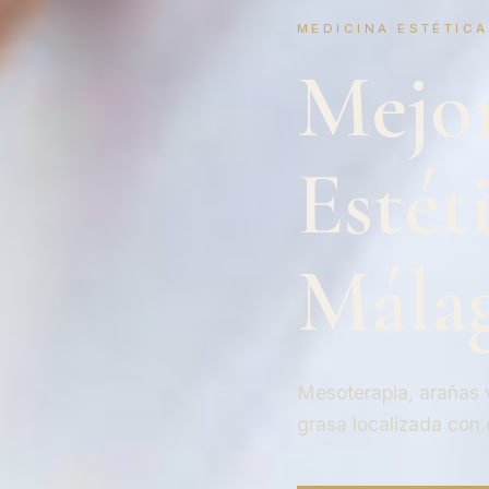
MEDICINA ESTÉTIC
Mejor
Estét
Mála
Mesoterapia, arañas 
grasa localizada con 