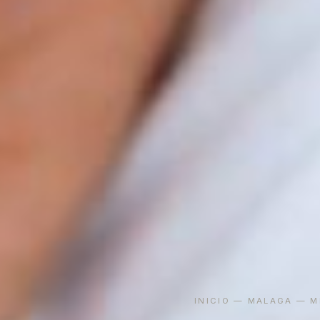
INICIO
—
MALAGA
— ME