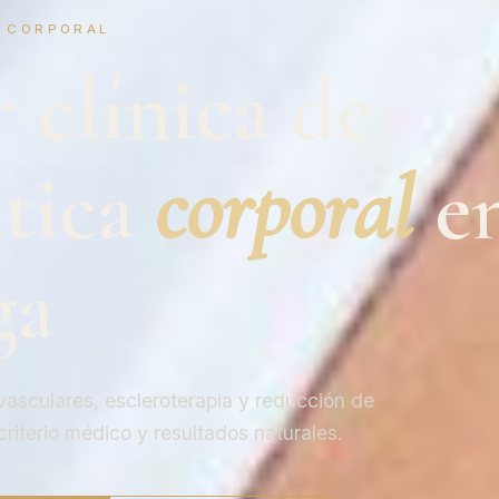
A CORPORAL
 clínica de
itica
corporal
e
ga
vasculares, escleroterapia y reducción de
criterio médico y resultados naturales.