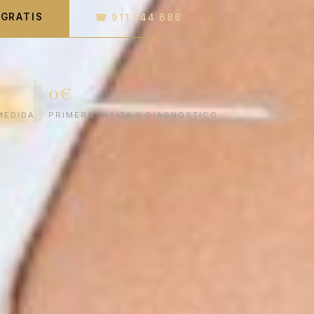
 GRATIS
☎ 911 544 686
0€
MEDIDA
PRIMERA VISITA Y DIAGNÓSTICO