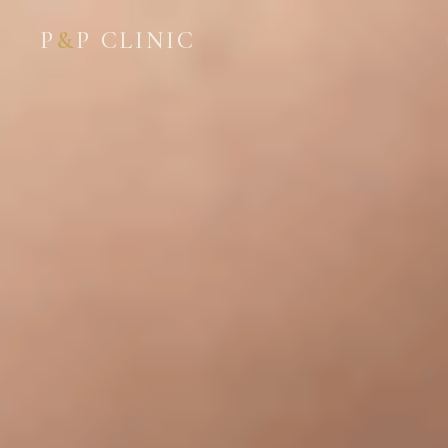
P
&
P CLINIC