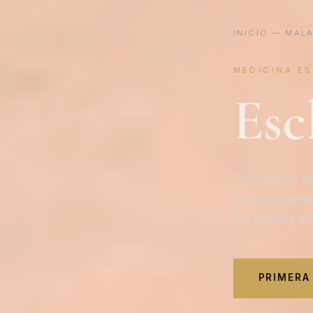
INICIO
—
MAL
MEDICINA E
Esc
Eliminamos va
un procedimie
tus piernas si
PRIMERA 