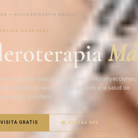
AGA
— ESCLEROTERAPIA MÁLAGA
STÉTICA CORPORAL
leroterapia
Má
rices y aranas vasculares mediante microinyecciones,
nto ambulatorio que mejora el aspecto y la salud de
n pasar por quirofano.
VISITA GRATIS
☎ 911 544 686