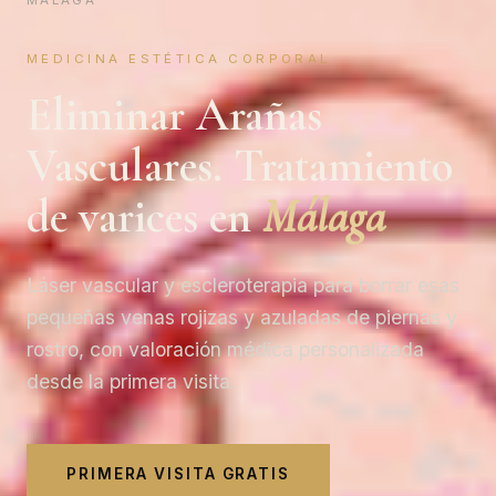
MÁLAGA
MEDICINA ESTÉTICA CORPORAL
Eliminar Arañas
Vasculares. Tratamiento
de varices en
Málaga
Láser vascular y escleroterapia para borrar esas
pequeñas venas rojizas y azuladas de piernas y
rostro, con valoración médica personalizada
desde la primera visita.
PRIMERA VISITA GRATIS