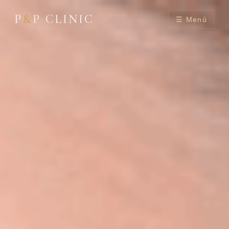
P
&
P CLINIC
☰ Menú