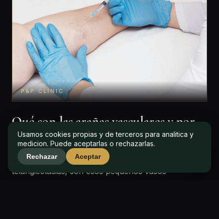
P&P CLINIC
Qué son las arañas vasculares y por
qué aparecen
Usamos cookies propias y de terceros para analitica y
medicion. Puede aceptarlas o rechazarlas.
Rechazar
Aceptar
Las arañas vasculares, conocidas en medicina como
telangiectasias, son esos pequeños vasos
sanguíneos dilatados que se hacen visibles bajo la
piel formando ramificaciones rojas, moradas o
PEDIR CITA
LLAMAR
azuladas. Suelen concentrarse en las piernas y, con