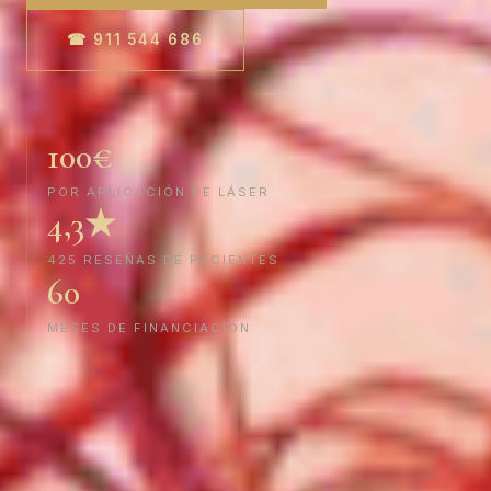
☎ 911 544 686
100€
POR APLICACIÓN DE LÁSER
4,3★
425 RESEÑAS DE PACIENTES
60
MESES DE FINANCIACIÓN