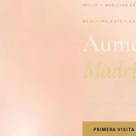
INICIO
—
MEDICINA E
MEDICINA ESTÉTICA
Aume
Madr
Recupera proyección y
técnicas mínimamente
PRIMERA VISITA