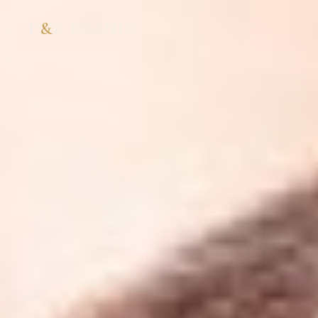
P
&
P CLINIC