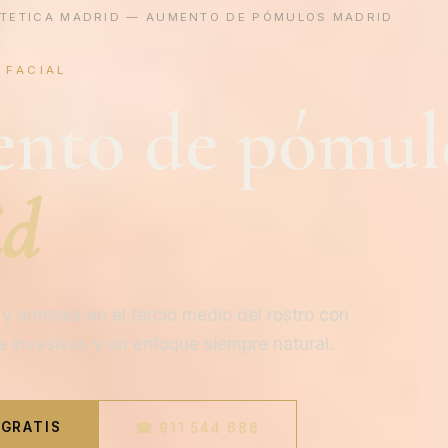
STETICA MADRID
— AUMENTO DE PÓMULOS MADRID
 FACIAL
nto de pómul
id
 armonía en el tercio medio del rostro con
 invasivas y un enfoque siempre natural.
 GRATIS
☎ 911 544 686