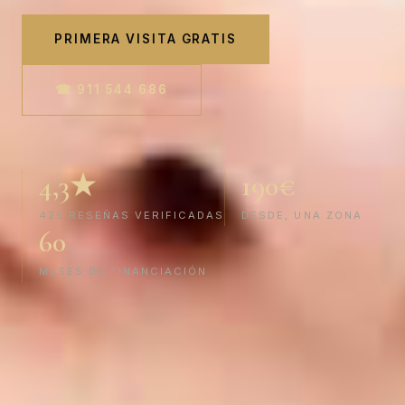
PRIMERA VISITA GRATIS
☎ 911 544 686
4,3★
190€
425 RESEÑAS VERIFICADAS
DESDE, UNA ZONA
60
MESES DE FINANCIACIÓN