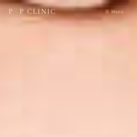
P
&
P CLINIC
☰ Menú