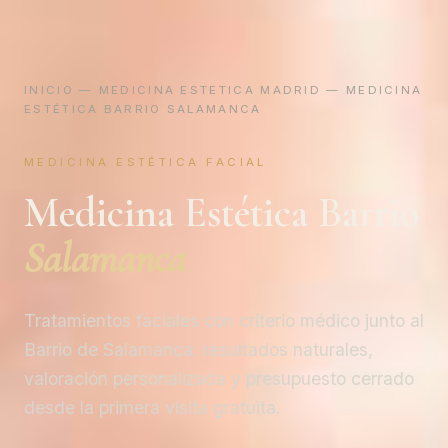
INICIO
—
MEDICINA ESTETICA MADRID
— MEDICINA
ESTÉTICA BARRIO SALAMANCA
MEDICINA ESTÉTICA FACIAL
Medicina Estética Barrio
Salamanca
Tratamientos faciales con criterio médico junto al
Barrio de Salamanca: resultados naturales,
valoración personalizada y presupuesto cerrado
desde la primera visita gratuita.