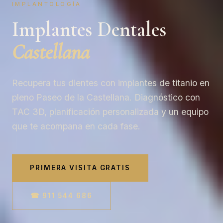
IMPLANTOLOGÍA
Implantes Dentales
Castellana
Recupera tus dientes con implantes de titanio en
pleno Paseo de la Castellana. Diagnóstico con
TAC 3D, planificación personalizada y un equipo
que te acompana en cada fase.
PRIMERA VISITA GRATIS
☎ 911 544 686