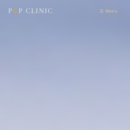
P
&
P CLINIC
☰ Menú