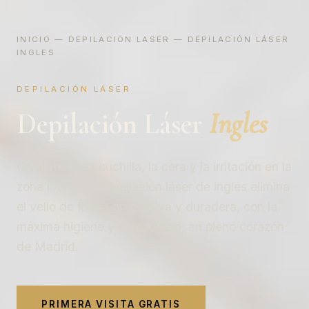
INICIO
—
DEPILACION LASER
— DEPILACIÓN LÁSER
INGLES
DEPILACIÓN LÁSER
Depilación Láser
Ingles
Olvídate de la cuchilla, la cera y la irritación en la
zona íntima. La depilación láser de ingles elimina
el vello de forma progresiva y duradera, con la
máxima higiene y comodidad, en pleno corazón
de Madrid.
PRIMERA VISITA GRATIS