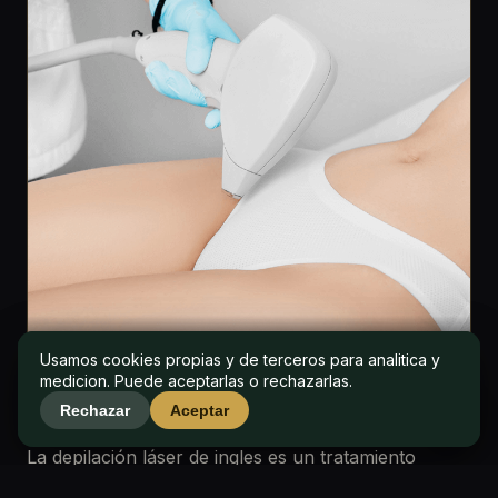
P&P CLINIC
Usamos cookies propias y de terceros para analitica y
Usamos cookies propias y de terceros para analitica y
medicion. Puede aceptarlas o rechazarlas.
medicion. Puede aceptarlas o rechazarlas.
Qué es la depilación láser de ingles
Rechazar
Rechazar
Aceptar
Aceptar
La depilación láser de ingles es un tratamiento
médico-estético que reduce de forma progresiva y