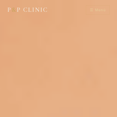
P
&
P CLINIC
☰ Menú