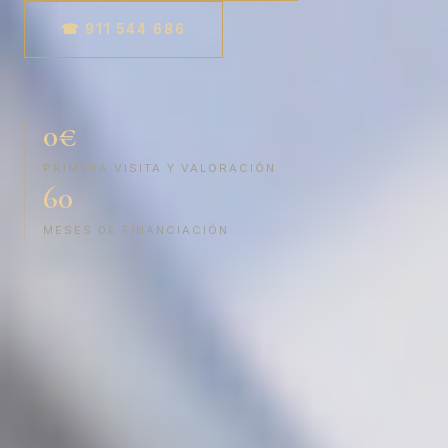
☎ 911 544 686
0€
PRIMERA VISITA Y VALORACIÓN
60
MESES DE FINANCIACIÓN