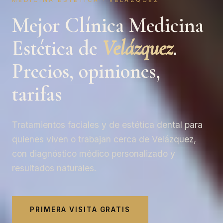
MEDICINA ESTÉTICA · VELÁZQUEZ
Mejor Clínica Medicina
Estética de
Velázquez
.
Precios, opiniones,
tarifas
Tratamientos faciales y de estética dental para
quienes viven o trabajan cerca de Velázquez,
con diagnóstico médico personalizado y
resultados naturales.
PRIMERA VISITA GRATIS