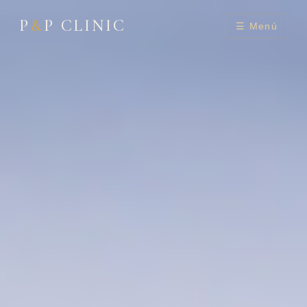
P
&
P CLINIC
☰ Menú