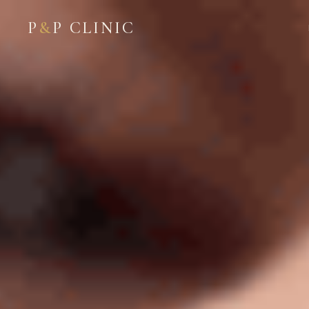
P
&
P CLINIC