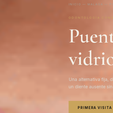
INICIO
—
MALAGA
— PU
ODONTOLOGÍA CON
Puent
vidri
Una alternativa fija,
un diente ausente sin 
PRIMERA VISITA