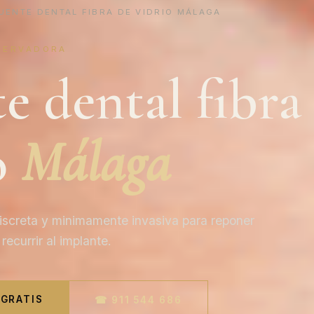
ENTE DENTAL FIBRA DE VIDRIO MÁLAGA
SERVADORA
e dental fibra
o
Málaga
 discreta y minimamente invasiva para reponer
recurrir al implante.
 GRATIS
☎ 911 544 686