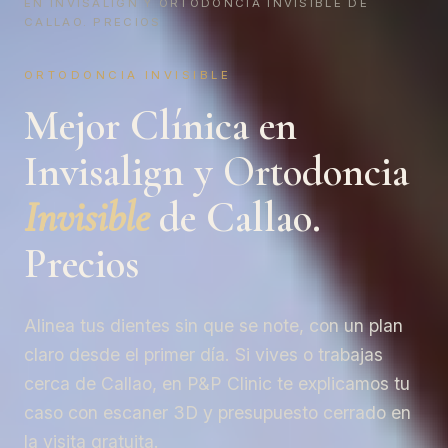
EN INVISALIGN Y ORTODONCIA INVISIBLE DE
CALLAO. PRECIOS
ORTODONCIA INVISIBLE
Mejor Clínica en
Invisalign y Ortodoncia
Invisible
de Callao.
Precios
Alinea tus dientes sin que se note, con un plan
claro desde el primer día. Si vives o trabajas
cerca de Callao, en P&P Clinic te explicamos tu
caso con escaner 3D y presupuesto cerrado en
la visita gratuita.