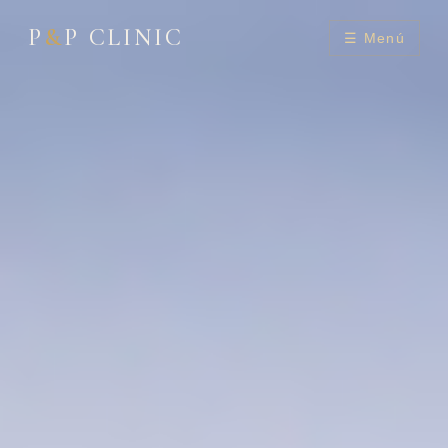
P
&
P CLINIC
☰ Menú