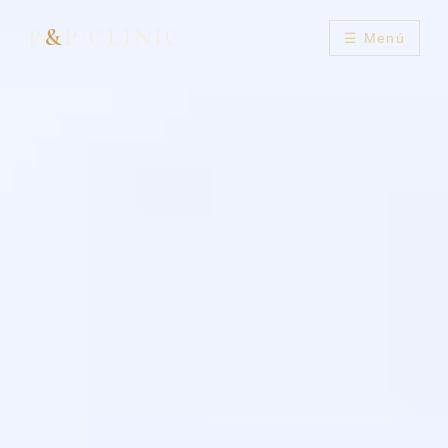
P
&
P CLINIC
☰ Menú