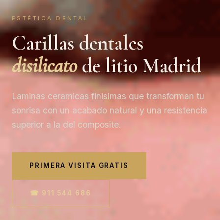
ESTÉTICA DENTAL
Carillas dentales
disilicato
de litio Madrid
Laminas ceramicas finisimas que transforman tu
sonrisa con un acabado natural y una resistencia
superior a la del composite.
PRIMERA VISITA GRATIS
☎ 911 544 686