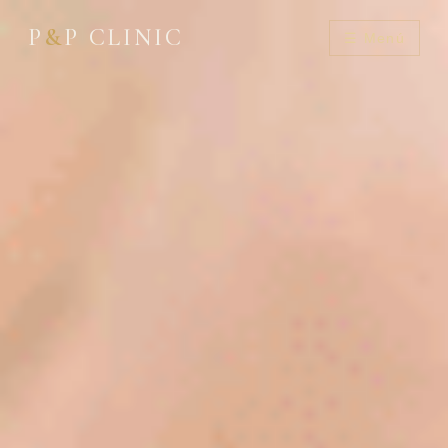
P
&
P CLINIC
☰ Menú