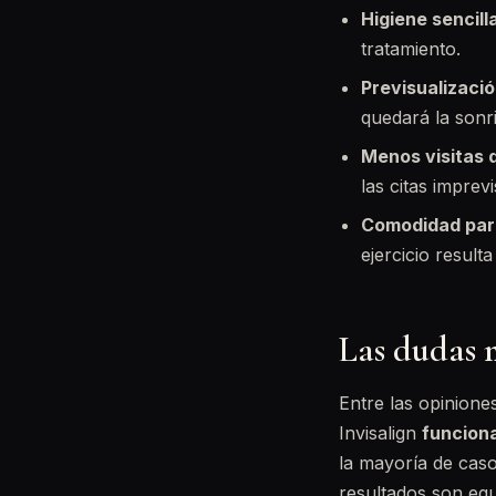
Higiene sencill
tratamiento.
Previsualizació
quedará la sonr
Menos visitas 
las citas impre
Comodidad para 
ejercicio resulta
Las dudas 
Entre las opinion
Invisalign
funciona
la mayoría de cas
resultados son equ