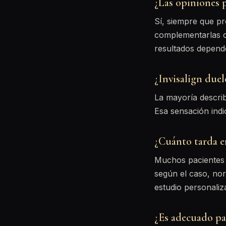
¿Las opiniones p
Sí, siempre que pr
complementarlas c
resultados depende
¿Invisalign duel
La mayoría describ
Esa sensación indi
¿Cuánto tarda e
Muchos pacientes 
según el caso, no
estudio personaliz
¿Es adecuado pa