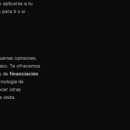
 aplicarse a tu
para ti o si
buenas opiniones.
miso. Te ofrecemos
os de
financiación
cnología de
ocer otras
visita.