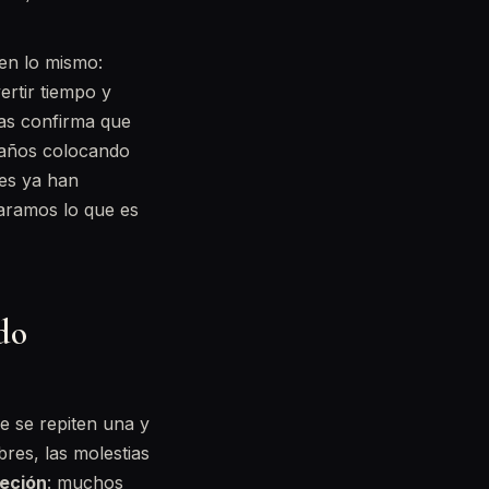
en lo mismo:
ertir tiempo y
nas confirma que
 años colocando
es ya han
paramos lo que es
do
e se repiten una y
bres, las molestias
reción
: muchos