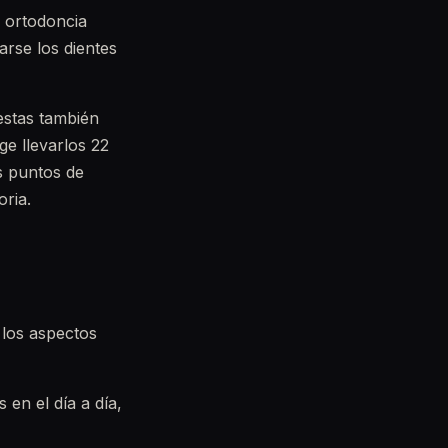
 ortodoncia
rse los dientes
estas también
ge llevarlos 22
s puntos de
ria.
 los aspectos
en el día a día,