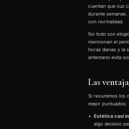
cuentan que sus c
durante semanas. Y
con normalidad.
No todo son elogi
mencionan el perio
horas diarias y la
antemano evita sor
Las ventaj
Si resumimos los c
mejor puntuados:
Estética casi in
algo decisivo p