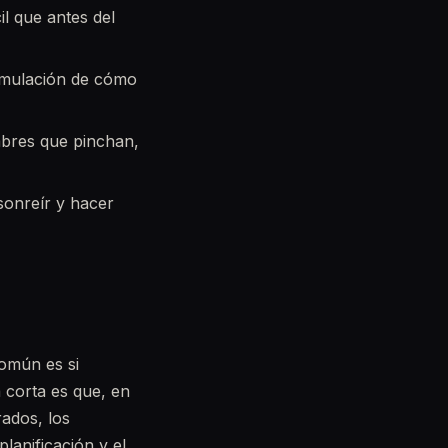
cil que antes del
simulación de cómo
mbres que pinchan,
 sonreír y hacer
omún es si
a corta es que, en
ados, los
lanificación y el