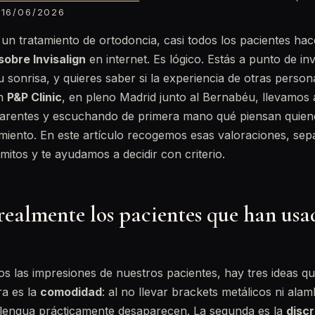
16/06/2026
n tratamiento de ortodoncia, casi todos los pacientes hac
sobre Invisalign
en internet. Es lógico. Estás a punto de inv
tu sonrisa, y quieres saber si la experiencia de otras perso
En
P&P Clinic
, en pleno Madrid junto al Bernabéu, llevamos
parentes y escuchando de primera mano qué piensan quien
miento. En este artículo recogemos esas valoraciones, se
mitos y te ayudamos a decidir con criterio.
realmente los pacientes que han usa
 las impresiones de nuestros pacientes, hay tres ideas qu
ra es la
comodidad
: al no llevar brackets metálicos ni alam
la lengua prácticamente desaparecen. La segunda es la
disc