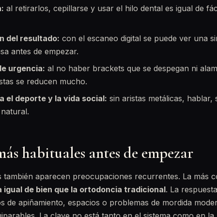
a:
al retirarlos, cepillarse y usar el hilo dental es igual de fá
n del resultado:
con el escaneo digital se puede ver una 
isa antes de empezar.
de urgencia:
al no haber brackets que se despegan ni ala
vistas se reducen mucho.
el deporte y la vida social:
sin aristas metálicas, hablar,
 natural.
más habituales antes de empezar
es también aparecen preocupaciones recurrentes. La más c
 igual de bien que la ortodoncia tradicional
. La respuest
os de apiñamiento, espacios o problemas de mordida moder
iparables. La clave no está tanto en el sistema como en la p