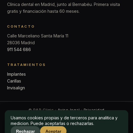
Clínica dental en Madrid, junto al Bernabéu. Primera visita
gratis y financiación hasta 60 meses.
CONTACTO
Calle Marceliano Santa María 11
28036 Madrid
911 544 686
TRATAMIENTOS
Implantes
Carillas
Invisalign
© P&P Clinic ·
Aviso legal
·
Privacidad
Usamos cookies propias y de terceros para analitica y
Usamos cookies propias y de terceros para analitica y
medicion. Puede aceptarlas o rechazarlas.
medicion. Puede aceptarlas o rechazarlas.
Rechazar
Rechazar
Aceptar
Aceptar