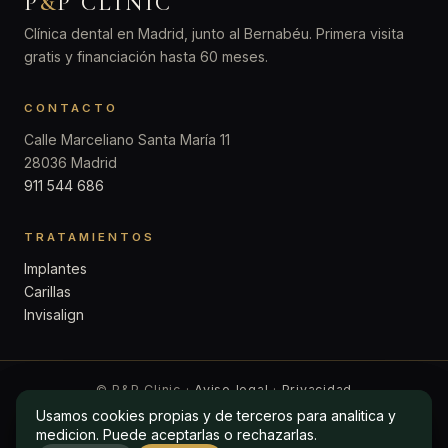
P
&
P CLINIC
Clínica dental en Madrid, junto al Bernabéu. Primera visita
gratis y financiación hasta 60 meses.
CONTACTO
Calle Marceliano Santa María 11
28036 Madrid
911 544 686
TRATAMIENTOS
Implantes
Carillas
Invisalign
© P&P Clinic ·
Aviso legal
·
Privacidad
Usamos cookies propias y de terceros para analitica y
Usamos cookies propias y de terceros para analitica y
medicion. Puede aceptarlas o rechazarlas.
medicion. Puede aceptarlas o rechazarlas.