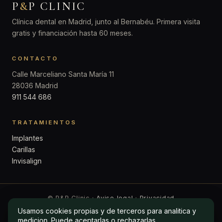
P
&
P CLINIC
Clínica dental en Madrid, junto al Bernabéu. Primera visita
gratis y financiación hasta 60 meses.
CONTACTO
Calle Marceliano Santa María 11
28036 Madrid
911 544 686
TRATAMIENTOS
Implantes
Carillas
Invisalign
© P&P Clinic ·
Aviso legal
·
Privacidad
Usamos cookies propias y de terceros para analitica y
Usamos cookies propias y de terceros para analitica y
medicion. Puede aceptarlas o rechazarlas.
medicion. Puede aceptarlas o rechazarlas.