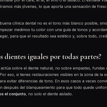
malte por el café, el té, el vino o el tabaco. El esmalte vue
ramos más jóvenes, lo que aporta una sensación de fresc
 buena clínica dental no es el tono más blanco posible, si
 empezar medimos tu color con una guía de tonos y acorda
gar, para que el resultado sea estético y, sobre todo, creíb
 dientes iguales por todas partes?
actúa sobre el diente natural, no sobre empastes, fundas o
or eso, si tienes restauraciones visibles en la zona de la s
ra evitar diferencias de tono. En esos casos a veces conv
ón después del blanqueamiento para que todo quede unifor
os el conjunto
, no solo el diente aislado.