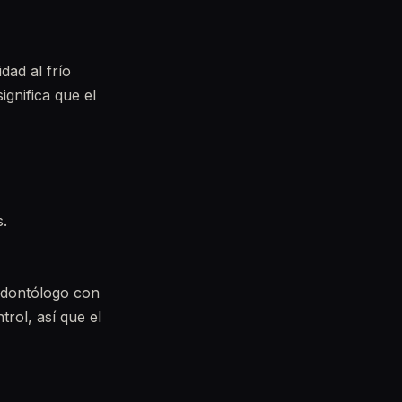
dad al frío
gnifica que el
s.
odontólogo con
rol, así que el