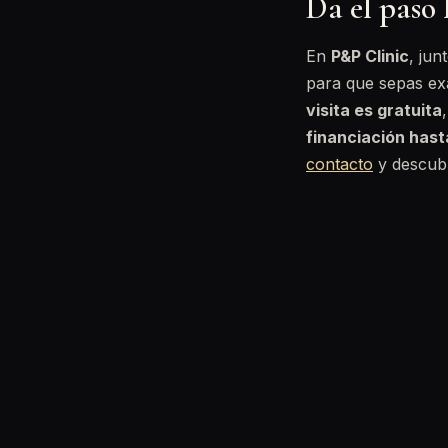
Da el paso 
En
P&P Clinic
, ju
para que sepas ex
visita es gratuita
financiación has
contacto
y descubr