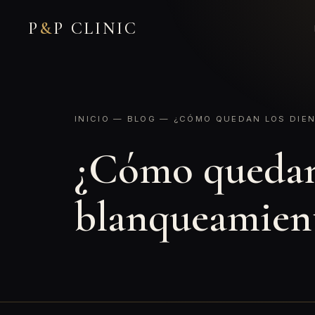
P
&
P CLINIC
INICIO
—
BLOG
— ¿CÓMO QUEDAN LOS DIEN
¿Cómo quedan 
blanqueamien