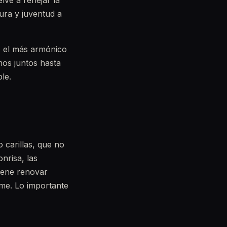
lve a reflejar la
ura y juventud a
no el más armónico
mos juntos hasta
le.
 carillas, que no
onrisa, las
iene renovar
me. Lo importante