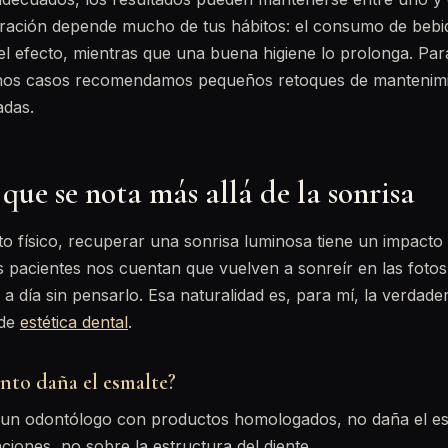
uración depende mucho de tus hábitos: el consumo de bebi
el efecto, mientras que una buena higiene lo prolonga. Pa
hos casos recomendamos pequeños retoques de mantenimi
adas.
ue se nota más allá de la sonrisa
to físico, recuperar una sonrisa luminosa tiene un impact
 pacientes nos cuentan que vuelven a sonreír en las fotos
 a día sin pensarlo. Esa naturalidad es, para mí, la verdade
 de
estética dental
.
nto daña el esmalte?
 un odontólogo con productos homologados, no daña el es
ciones, no sobre la estructura del diente.