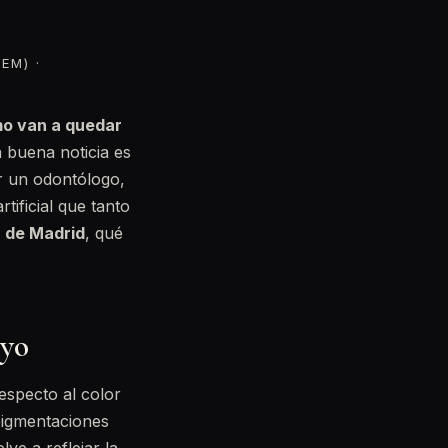
EM) ·
o van a quedar
a buena noticia es
r un odontólogo,
tificial que tanto
a de Madrid
, qué
uyo
especto al color
 pigmentaciones