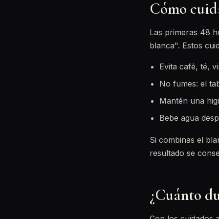
Cómo cuidar
Las primeras 48 ho
blanca". Estos cui
Evita café, té, 
No fumes: el ta
Mantén una higi
Bebe agua desp
Si combinas el bl
resultado se cons
¿Cuánto dur
Con los cuidados 