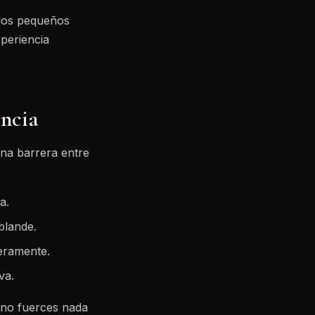
 los pequeños
xperiencia
oncia
una barrera entre
a.
blande.
eramente.
va.
 no fuerces nada