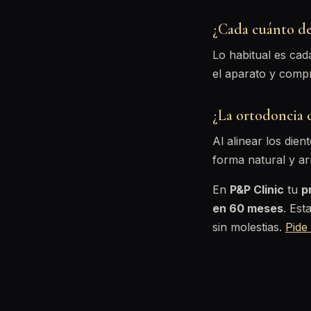
¿Cada cuánto de
Lo habitual es cad
el aparato y comp
¿La ortodoncia 
Al alinear los dien
forma natural y a
En
P&P Clinic
tu
p
en 60 meses
. Est
sin molestias.
Pide 