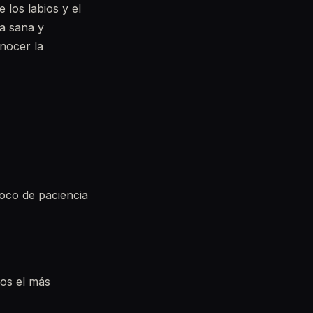
los labios y el
sa sana y
onocer la
poco de paciencia
mos el más