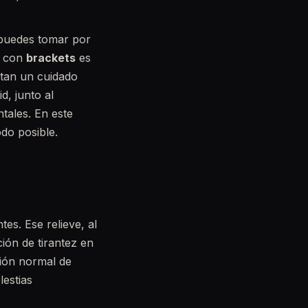
 puedes tomar por
s con
brackets
es
sitan un cuidado
d, junto al
tales. En este
do posible.
es. Ese relieve, al
ión de tirantez en
ción normal de
lestias