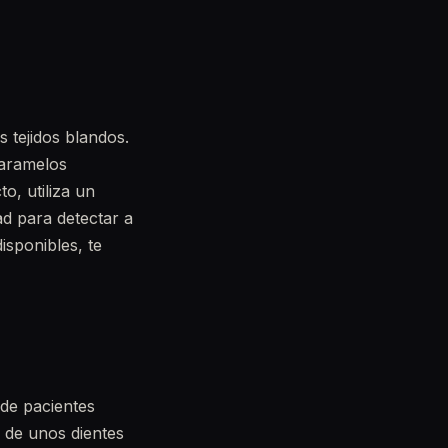
s tejidos blandos.
caramelos
o, utiliza un
ad para detectar a
isponibles, te
 de pacientes
 de unos dientes