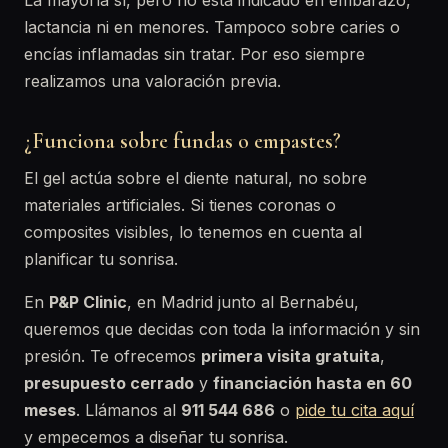
La mayoría sí, pero no está indicado en embarazo,
lactancia ni en menores. Tampoco sobre caries o
encías inflamadas sin tratar. Por eso siempre
realizamos una valoración previa.
¿Funciona sobre fundas o empastes?
El gel actúa sobre el diente natural, no sobre
materiales artificiales. Si tienes coronas o
composites visibles, lo tenemos en cuenta al
planificar tu sonrisa.
En
P&P Clinic
, en Madrid junto al Bernabéu,
queremos que decidas con toda la información y sin
presión. Te ofrecemos
primera visita gratuita
,
presupuesto cerrado
y
financiación hasta en 60
meses
. Llámanos al
911 544 686
o
pide tu cita aquí
y empecemos a diseñar tu sonrisa.