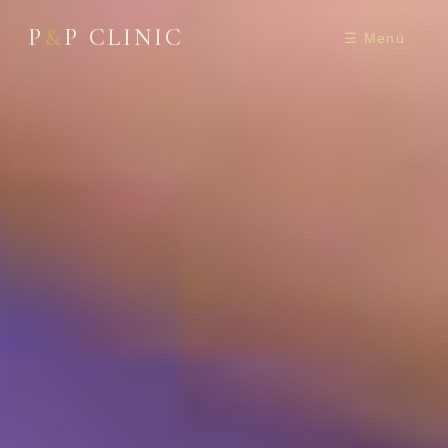
P
&
P CLINIC
☰ Menú