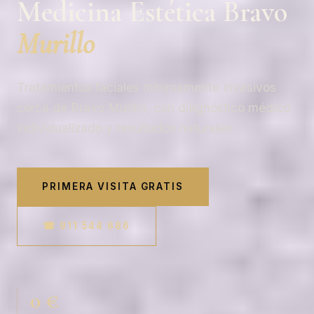
Medicina Estética Bravo
Murillo
Tratamientos faciales mínimamente invasivos
cerca de Bravo Murillo, con diagnóstico médico
individualizado y resultados naturales.
PRIMERA VISITA GRATIS
☎ 911 544 686
0 €