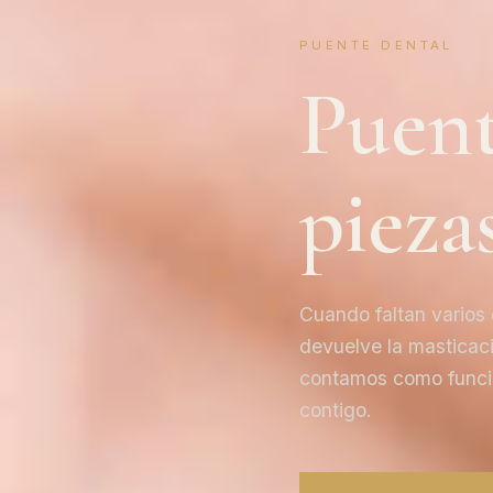
PUENTE DENTAL
Puent
pieza
Cuando faltan varios 
devuelve la masticació
contamos como funcio
contigo.