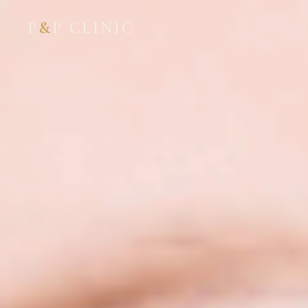
P
&
P CLINIC