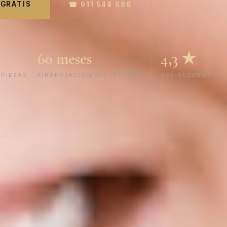
 GRATIS
☎ 911 544 686
60 meses
4,3 ★
 PIEZAS
FINANCIACIÓN SIN INTERESES
425 RESEÑAS DE