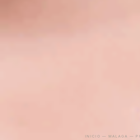
INICIO
—
MALAGA
— PU