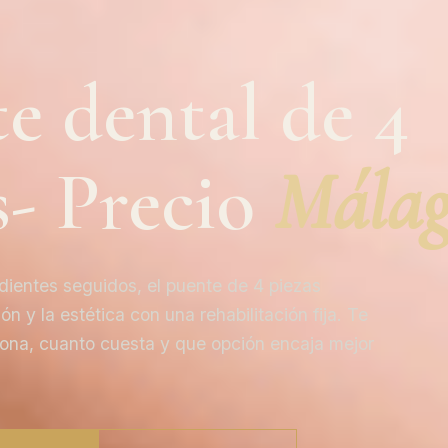
e dental de 4
s- Precio
Mála
dientes seguidos, el puente de 4 piezas
n y la estética con una rehabilitación fija. Te
na, cuanto cuesta y que opción encaja mejor