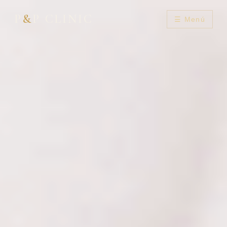
P
&
P CLINIC
☰ Menú