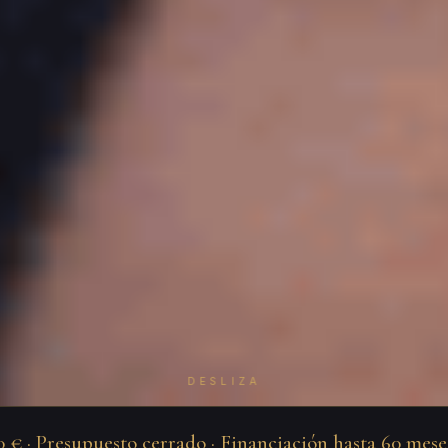
DESLIZA
 Presupuesto cerrado · Financiación hasta 60 meses · U