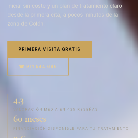
inicial sin coste y un plan de tratamiento claro
desde la primera cita, a pocos minutos de la
zona de Colón.
PRIMERA VISITA GRATIS
☎ 911 544 686
4,3
VALORACIÓN MEDIA EN 425 RESEÑAS
60 meses
FINANCIACIÓN DISPONIBLE PARA TU TRATAMIENTO
0 €