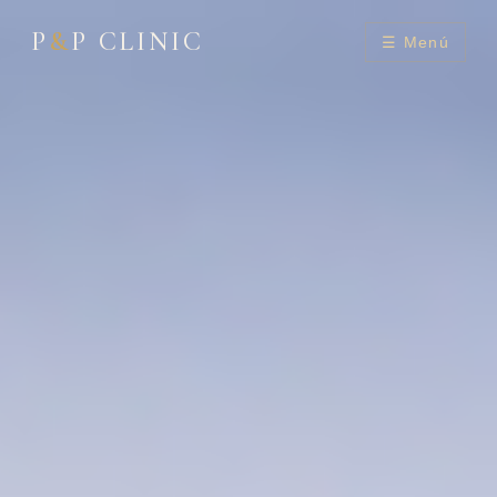
P
&
P CLINIC
☰ Menú