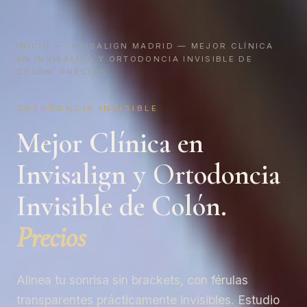
INICIO
—
INVISALIGN MADRID
— MEJOR CLÍNICA
EN INVISALIGN Y ORTODONCIA INVISIBLE DE
COLÓN. PRECIOS
ORTODONCIA INVISIBLE
Mejor Clínica en
Invisalign y Ortodoncia
Invisible de Colón.
Precios
Alinea tu sonrisa sin brackets, con férulas
transparentes prácticamente invisibles. Estudio