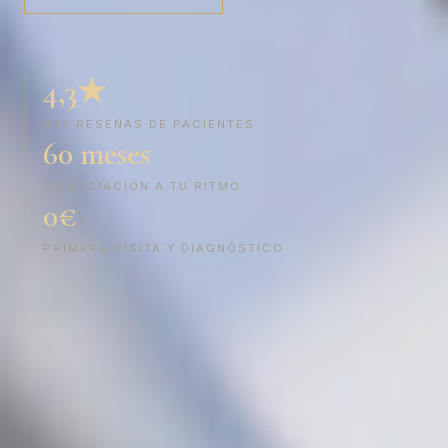
4,3★
425 RESEÑAS DE PACIENTES
60 meses
FINANCIACIÓN A TU RITMO
0€
PRIMERA VISITA Y DIAGNÓSTICO