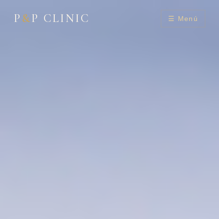
P
&
P CLINIC
☰ Menú