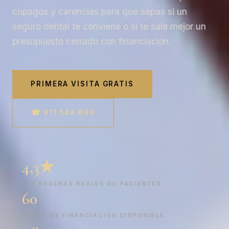
copagos y carencias para que sepas si un
seguro dental te conviene o si te sale mejor un
presupuesto cerrado con financiación.
PRIMERA VISITA GRATIS
☎ 911 544 686
4,3★
425 RESEÑAS REALES DE PACIENTES
60
MESES DE FINANCIACIÓN DISPONIBLE