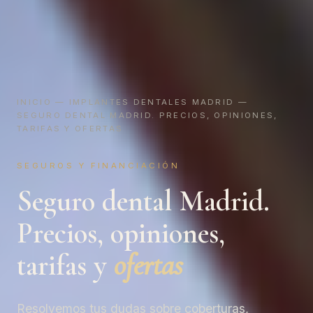
INICIO
—
IMPLANTES DENTALES MADRID
—
SEGURO DENTAL MADRID. PRECIOS, OPINIONES,
TARIFAS Y OFERTAS
SEGUROS Y FINANCIACIÓN
Seguro dental Madrid.
Precios, opiniones,
tarifas y
ofertas
Resolvemos tus dudas sobre coberturas,