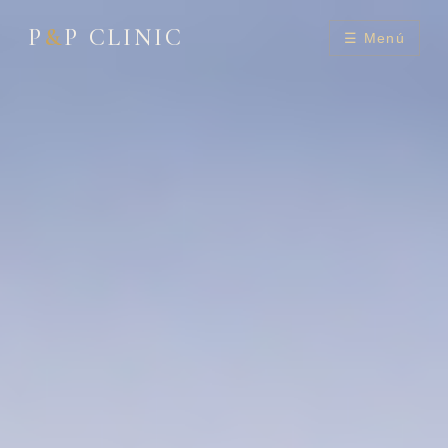
P
&
P CLINIC
☰ Menú