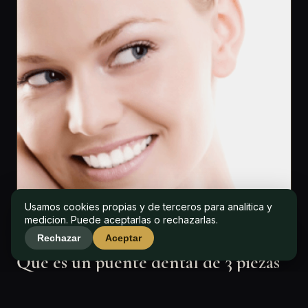
Usamos cookies propias y de terceros para analitica y
medicion. Puede aceptarlas o rechazarlas.
P&P CLINIC
Rechazar
Aceptar
Que es un puente dental de 3 piezas
Un puente dental de 3 piezas es una estructura fija
PEDIR CITA
LLAMAR