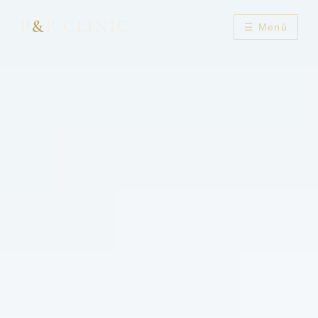
P
&
P CLINIC
☰ Menú