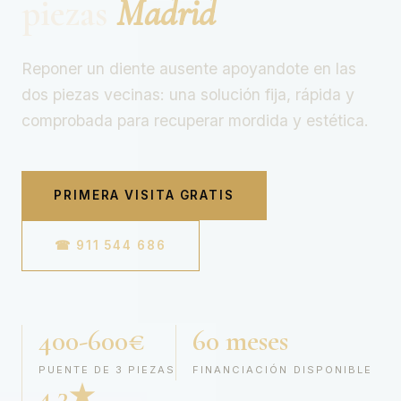
piezas
Madrid
Reponer un diente ausente apoyandote en las
dos piezas vecinas: una solución fija, rápida y
comprobada para recuperar mordida y estética.
PRIMERA VISITA GRATIS
☎ 911 544 686
400-600€
60 meses
PUENTE DE 3 PIEZAS
FINANCIACIÓN DISPONIBLE
4,3★