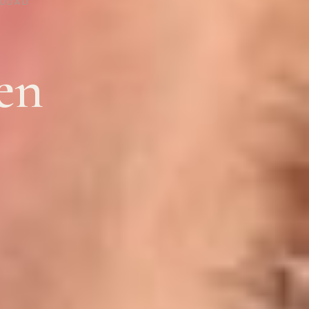
IUDAD
en