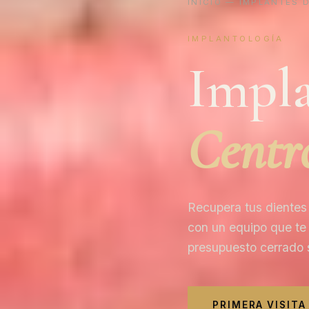
INICIO
—
IMPLANTES 
IMPLANTOLOGÍA
Impla
Centr
Recupera tus dientes 
con un equipo que te 
presupuesto cerrado s
PRIMERA VISITA