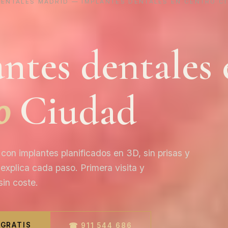
DENTALES MADRID
— IMPLANTES DENTALES EN CENTRO C
ntes dentales 
o
Ciudad
con implantes planificados en 3D, sin prisas y
explica cada paso. Primera visita y
in coste.
 GRATIS
☎ 911 544 686