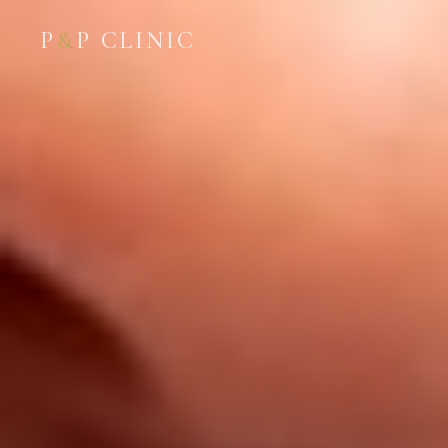
P
&
P CLINIC