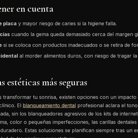
ener en cuenta
e placa
y mayor riesgo de caries si la higiene falla.
ncías
cuando la gema queda demasiado cerca del margen gi
e
si se coloca con productos inadecuados o se retira de f
idental
al morder alimentos duros, con riesgo de tragar la
s estéticas más seguras
s transformar tu sonrisa, existen opciones con un impacto
línico. El
blanqueamiento dental
profesional aclara el ton
ada, sin los blanqueadores agresivos de los kits de interne
rma, color o pequeñas imperfecciones, las carillas dentale
duradero. Estas soluciones se planifican siempre tras un est