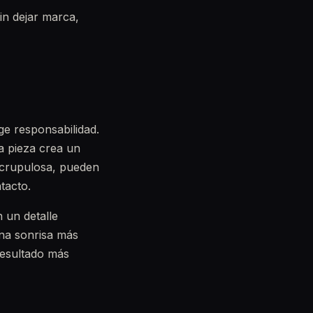
sin dejar marca,
ige responsabilidad.
la pieza crea un
escrupulosa, pueden
tacto.
 un detalle
 una sonrisa más
resultado más