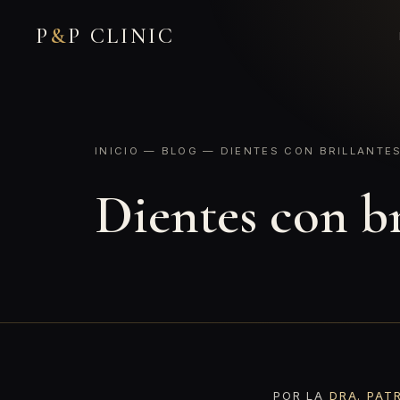
P
&
P CLINIC
INICIO
—
BLOG
— DIENTES CON BRILLANTE
Dientes con br
POR LA
DRA. PAT