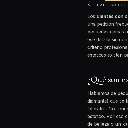
ACTUALIZADO EL 
Los
dientes con b
una petición frecu
pequeñas gemas ad
ese detalle sin co
criterio profesion
estéticas existen 
¿Qué son ex
Hablamos de pequeñ
diamante) que se f
laterales. No tien
estético. Por eso 
de belleza o un ki