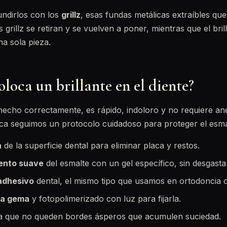
ndirlos con los
grillz
, esas fundas metálicas extraíbles qu
s grillz se retiran y se vuelven a poner, mientras que el bri
a sola pieza.
loca un brillante en el diente?
hecho correctamente, es rápido, indoloro y no requiere ane
ínica seguimos un protocolo cuidadoso para proteger el esma
a
de la superficie dental para eliminar placa y restos.
ento suave
del esmalte con un gel específico, sin desgastar
 adhesivo
dental, el mismo tipo que usamos en ortodoncia o 
la gema
y fotopolimerizado con luz para fijarla.
 que no queden bordes ásperos que acumulen suciedad.