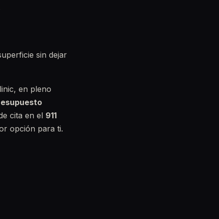
.
uperficie sin dejar
inic, en pleno
resupuesto
ide cita en el
911
r opción para ti.