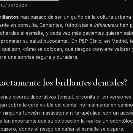
16/06/2026
rillantes
han pasado de ser un guiño de la cultura urbana 
ente en consulta. Cantantes, futbolistas e
influencers
han po
heridas al esmalte, y cada vez más pacientes quieren sabe
mprometer su salud bucodental. En P&P Clinic, en Madrid, 
al qué son, cómo se colocan, qué riesgos conviene valorar 
para una sonrisa segura y duradera.
actamente los brillantes dentales?
as piedras decorativas (cristal, circonita o, en versiones
ijan sobre la cara visible del diente, normalmente en canino
en ninguna función masticatoria ni terapéutica: son un acc
es tan importante que su colocación la realice un odontólo
t casero, donde el riesgo de dañar el esmalte se dispara.