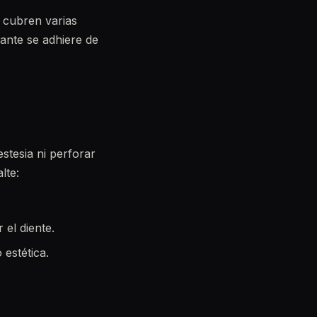
e cubren varias
llante se adhiere de
stesia ni perforar
lte:
 el diente.
estética.