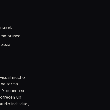
ngival.
orma brusca.
 pieza.
 visual mucho
o de forma
t. Y cuando se
s ofrecen un
udio individual,