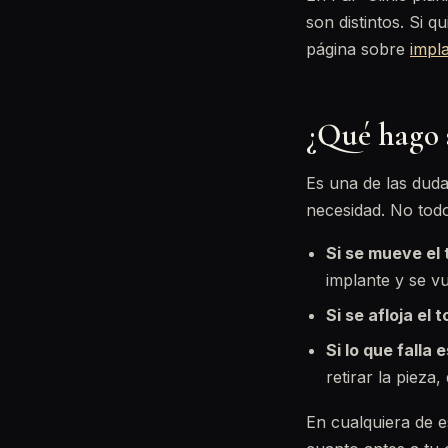
son distintos. Si 
página sobre
impl
¿Qué hago si
Es una de las dud
necesidad. No todo
Si se mueve el t
implante y se vu
Si se afloja el 
Si lo que falla 
retirar la pieza
En cualquiera de e