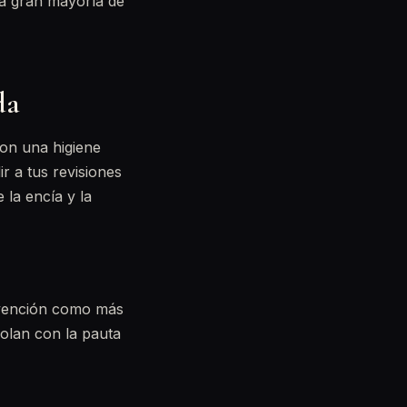
la gran mayoría de
da
on una higiene
ir a tus revisiones
 la encía y la
ervención como más
rolan con la pauta