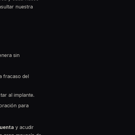
nsultar nuestra
enera sin
a fracaso del
tar al implante.
oración para
cuenta
y acudir