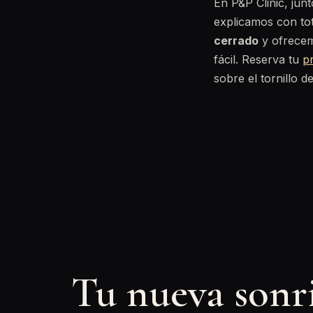
En P&P Clinic, jun
explicamos con to
cerrado
y ofrece
fácil. Reserva tu
pr
sobre el tornillo d
Tu nueva sonr