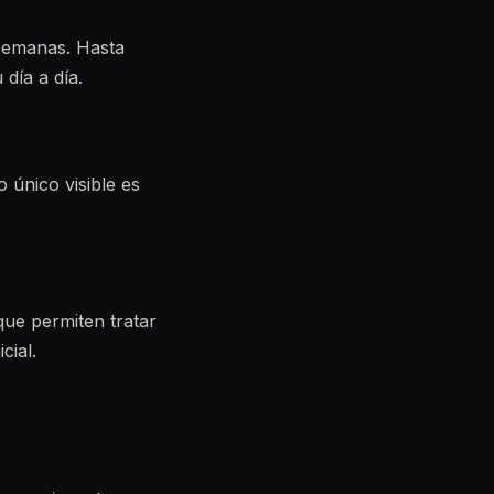
semanas. Hasta
día a día.
o único visible es
que permiten tratar
cial.