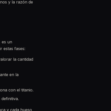
rnos y la razón de
, es un
r estas fases:
alorar la cantidad
lante en la
na con el titanio.
definitiva.
oca y cada hueso