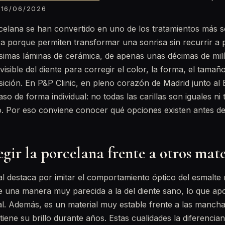
16/06/2026
rcelana se han convertido en uno de los tratamientos más so
ca porque permiten transformar una sonrisa sin recurrir a
ísimas láminas de cerámica, de apenas unas décimas de mil
visible del diente para corregir el color, la forma, el tama
sición. En P&P Clinic, en pleno corazón de Madrid junto al
o de forma individual: no todas las carillas son iguales ni 
. Por eso conviene conocer qué opciones existen antes de 
egir la porcelana frente a otros mate
l destaca por imitar el comportamiento óptico del esmalte na
de una manera muy parecida a la del diente sano, lo que ap
ial. Además, es un material muy estable frente a las manchas
tiene su brillo durante años. Estas cualidades la diferencia