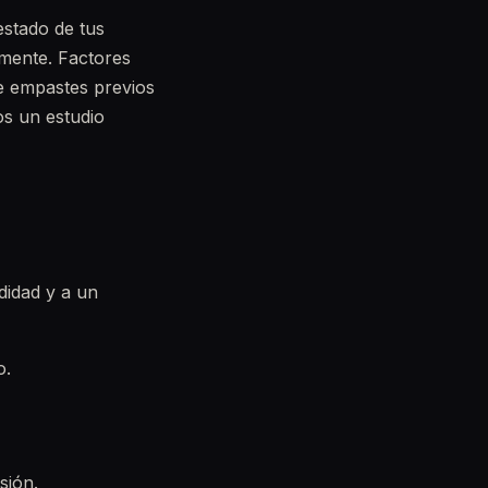
estado de tus
 mente. Factores
de empastes previos
os un estudio
didad y a un
o.
sión.