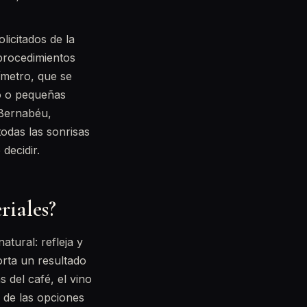
licitados de la
 procedimientos
ímetro, que se
ño o pequeñas
 Bernabéu,
todas las sonrisas
decidir.
riales?
tural: refleja y
orta un resultado
 del café, el vino
n de las opciones