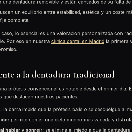
 una dentadura removible y están cansados de su falta de 
scan un equilibrio entre estabilidad, estética y un coste m
fija completa.
u caso, lo esencial es una valoración personalizada con rad
ble. Por eso en nuestra
clínica dental en Madrid
la primera v
promiso.
ente a la dentadura tradicional
una prótesis convencional es notable desde el primer día. E
as que destacan nuestros pacientes:
:
la barra impide que la prótesis baile o se descuelgue al ma
ión:
permite comer una dieta mucho más variada y disfrutar
l hablar y sonreír:
se elimina el miedo a que la dentadur