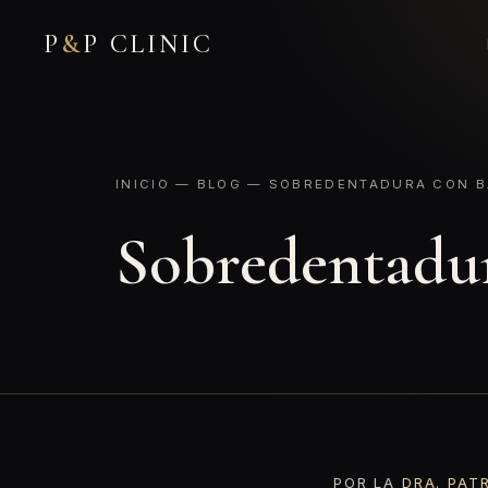
P
&
P CLINIC
INICIO
—
BLOG
— SOBREDENTADURA CON B
Sobredentadur
POR LA
DRA. PAT