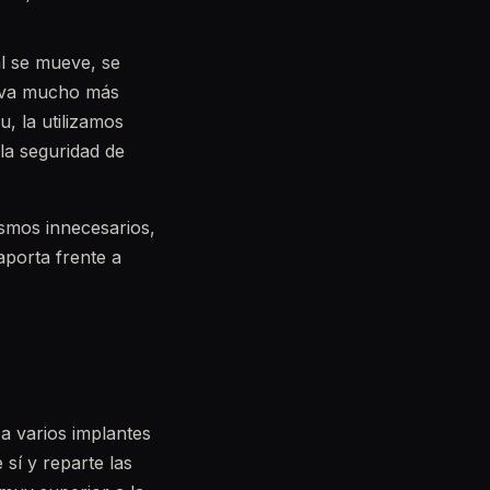
al se mueve, se
tiva mucho más
, la utilizamos
la seguridad de
ismos innecesarios,
aporta frente a
 a varios implantes
sí y reparte las