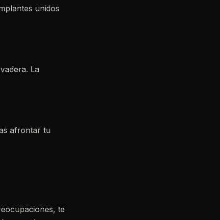
implantes unidos
evadera. La
s afrontar tu
preocupaciones, te