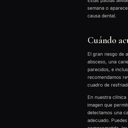
Estas pautas alivi
semana o aparece f
causa dental.
Cuándo acu
El gran riesgo de a
absceso, una cari
parecidos, e inclu
recomendamos revi
cuadro de resfriad
En nuestra clínic
imagen que permite
detectamos una ca
adecuado. Puedes c