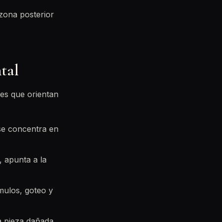
 zona posterior
ntal
les que orientan
 se concentra en
, apunta a la
mulos, goteo y
a pieza dañada.