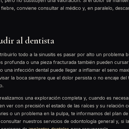
an, pero no sustituyen una valoración. Si el dolor se manti
iebre, conviene consultar al médico y, en paralelo, descar
dir al dentista
tribuirlo todo a la sinusitis es pasar por alto un problema 
es profunda o una pieza fracturada también pueden cursa
so una infección dental puede llegar a inflamar el seno maxi
sar la boca siempre que el dolor persista o no encaje del
o.
a realizamos una exploración completa y, cuando es necesa
n ver con precisión el estado de las raíces y su relación c
ries o un problema en la pulpa, te informamos del plan de
onsultar nuestros servicios de odontología general y, si la