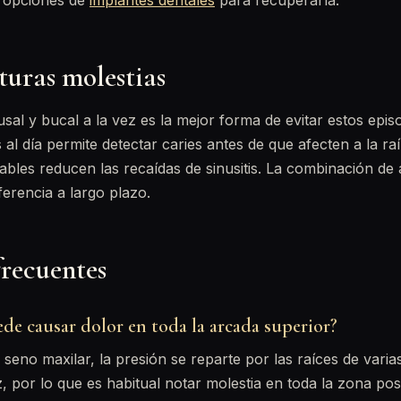
 opciones de
implantes dentales
para recuperarla.
turas molestias
usal y bucal a la vez es la mejor forma de evitar estos epi
 al día permite detectar caries antes de que afecten a la ra
dables reducen las recaídas de sinusitis. La combinación d
erencia a largo plazo.
frecuentes
ede causar dolor en toda la arcada superior?
l seno maxilar, la presión se reparte por las raíces de vari
z, por lo que es habitual notar molestia en toda la zona po