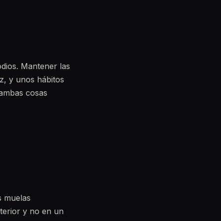
sodios. Mantener las
íz, y unos hábitos
e ambas cosas
as muelas
sterior y no en un