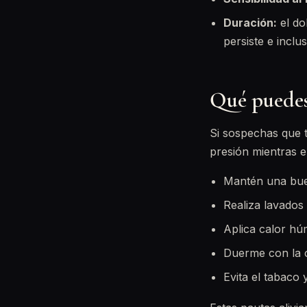
Duración:
el dol
persiste e incl
Qué puedes 
Si sospechas que t
presión mientras e
Mantén una bu
Realiza lavados 
Aplica calor hú
Duerme con la c
Evita el tabaco