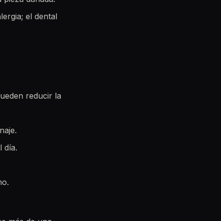
lergia; el dental
pueden reducir la
naje.
 día.
no.