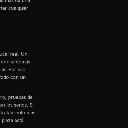
ene más de una
tar cualquier
bucal real. Un
r con síntomas
lar. Por eso
 todo con un
rio, pruebas de
on los senos. Si
 tratamiento más
 pieza está