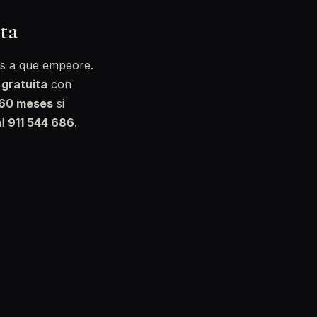
ita
res a que empeore.
 gratuita
con
 60 meses
si
al
911 544 686
.