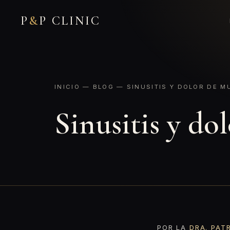
P
&
P CLINIC
INICIO
—
BLOG
— SINUSITIS Y DOLOR DE M
Sinusitis y do
POR LA
DRA. PAT