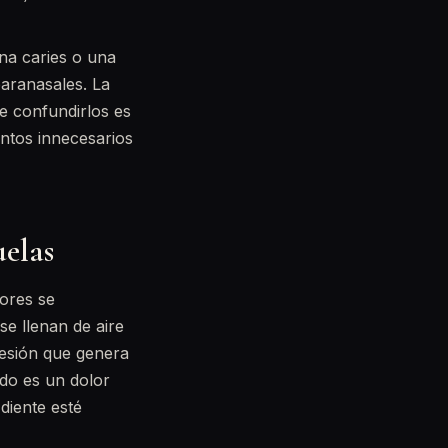
na caries o una
paranasales. La
e confundirlos es
entos innecesarios
uelas
iores se
se llenan de aire
resión que genera
ado es un dolor
diente esté