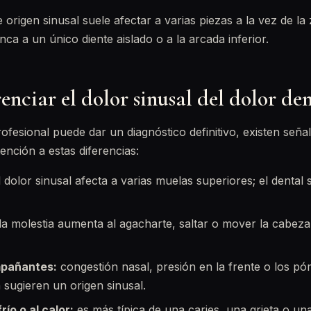
 origen sinusal suele afectar a varias piezas a la vez de la
nca a un único diente aislado o a la arcada inferior.
nciar el dolor sinusal del dolor de
fesional puede dar un diagnóstico definitivo, existen seña
ención a estas diferencias:
 dolor sinusal afecta a varias muelas superiores; el dental
la molestia aumenta al agacharte, saltar o mover la cabeza
pañantes:
congestión nasal, presión en la frente o los pó
 sugieren un origen sinusal.
río o al calor:
es más típica de una caries, una grieta o un