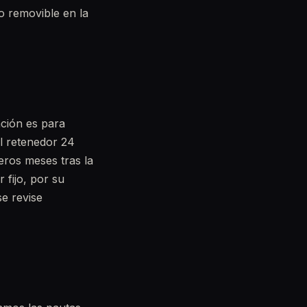
o removible en la
nción es para
el retenedor 24
eros meses tras la
 fijo, por su
e revise