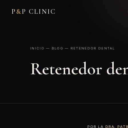
P
&
P CLINIC
INICIO
—
BLOG
— RETENEDOR DENTAL
Retenedor den
POR LA
DRA. PAT