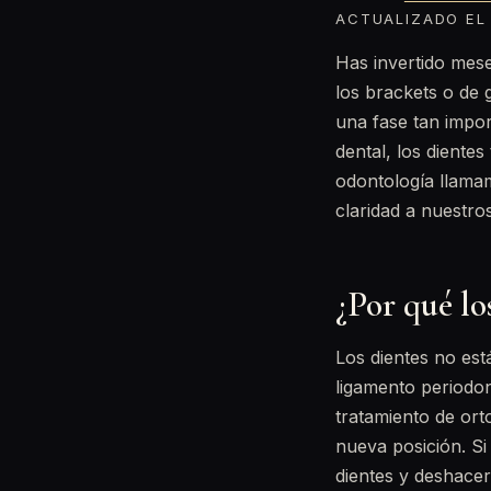
ACTUALIZADO EL 
Has invertido mese
los brackets o de g
una fase tan impor
dental, los diente
odontología llamam
claridad a nuestro
¿Por qué lo
Los dientes no est
ligamento periodon
tratamiento de ort
nueva posición. Si
dientes y deshacer