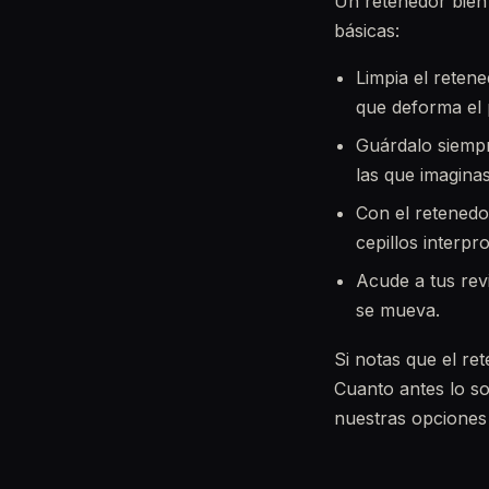
Un retenedor bien
básicas:
Limpia el reten
que deforma el p
Guárdalo siempr
las que imaginas
Con el retenedor
cepillos interpr
Acude a tus rev
se mueva.
Si notas que el re
Cuanto antes lo so
nuestras opcione