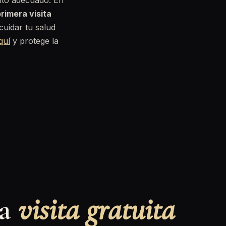
nto adecuado. En
rimera visita
uidar tu salud
quí
y protege la
na
visita gratuita