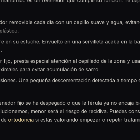
 mantenido es un retenedor que cumple su función. Te dej
edor removible cada día con un cepillo suave y agua, evitan
lástico.
e en su estuche. Envuelto en una servilleta acaba en la b
.
 fijo, presta especial atención al cepillado de la zona y usa
oximales para evitar acumulación de sarro.
isiones. Una pequeña descementación detectada a tiempo e
tenedor fijo se ha despegado o que la férula ya no encaja b
lucionemos, menor será el riesgo de recidiva. Puedes cons
s de
ortodoncia
si estás valorando empezar o repetir tratam