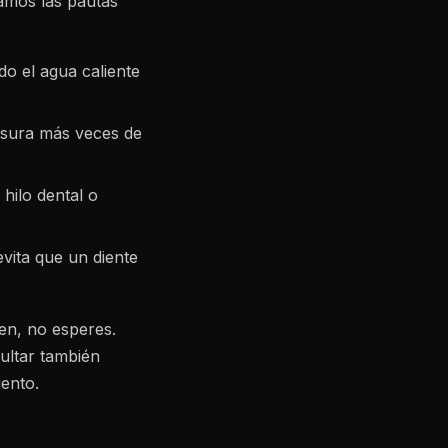
amos las pautas
do el agua caliente
asura más veces de
 hilo dental o
vita que un diente
ien, no esperes.
ultar también
iento.