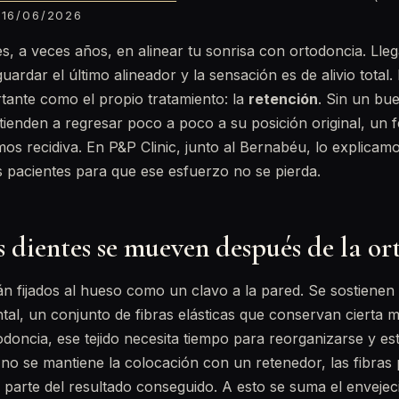
16/06/2026
s, a veces años, en alinear tu sonrisa con ortodoncia. Llega
uardar el último alineador y la sensación es de alivio total
tante como el propio tratamiento: la
retención
. Sin un bu
s tienden a regresar poco a poco a su posición original, u
os recidiva. En P&P Clinic, junto al Bernabéu, lo explica
s pacientes para que ese esfuerzo no se pierda.
s dientes se mueven después de la o
án fijados al hueso como un clavo a la pared. Se sostienen
tal, un conjunto de fibras elásticas que conservan cierta 
odoncia, ese tejido necesita tiempo para reorganizarse y est
 no se mantiene la colocación con un retenedor, las fibras 
 parte del resultado conseguido. A esto se suma el envejec