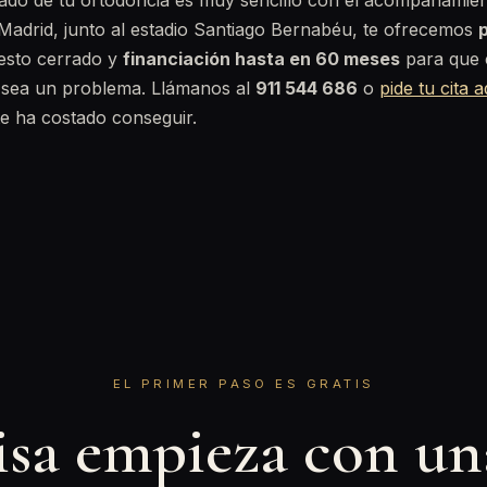
tado de tu ortodoncia es muy sencillo con el acompañamie
 Madrid, junto al estadio Santiago Bernabéu, te ofrecemos
p
esto cerrado y
financiación hasta en 60 meses
para que c
 sea un problema. Llámanos al
911 544 686
o
pide tu cita a
te ha costado conseguir.
EL PRIMER PASO ES GRATIS
isa empieza con u