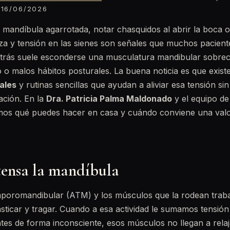
16/06/2026
 mandíbula agarrotada, notar chasquidos al abrir la boca o 
za y tensión en las sienes son señales que muchos pacient
trás suele esconderse una musculatura mandibular sobrec
o o malos hábitos posturales. La buena noticia es que exis
ales
y rutinas sencillas que ayudan a aliviar esa tensión sin
ación. En la
Dra. Patricia Palma Maldonado
y el equipo de
amos qué puedes hacer en casa y cuándo conviene una val
tensa la mandíbula
emporomandibular (ATM) y los músculos que la rodean traba
masticar y tragar. Cuando a esa actividad le sumamos tensió
tes de forma inconsciente, esos músculos no llegan a relaj