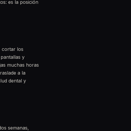
tos: es la posición
 cortar los
pantallas y
bajas muchas horas
raslade a la
lud dental y
 dos semanas,