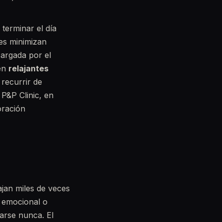
terminar el día
es minimizan
argada por el
ten
relajantes
 recurrir de
 P&P Clinic, en
oración
jan miles de veces
n emocional o
arse nunca. El