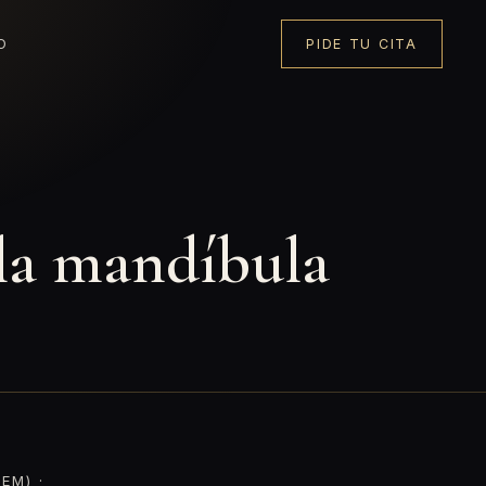
O
PIDE TU CITA
 la mandíbula
EM) ·