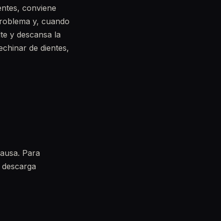
entes, conviene
problema y, cuando
te y descansa la
echinar de dientes,
causa. Para
e descarga