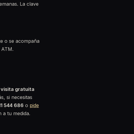
semanas. La clave
ite o se acompaña
a ATM.
visita gratuita
s, si necesitas
11 544 686
o
pide
 a tu medida.