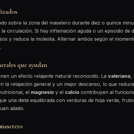
lizados
do sobre la zona del masetero durante diez o quince minuto
la circulación. Si hay inflamación aguda o un episodio de d
vasos y reduce la molestia. Alternar ambos según el momen
.
nerales que ayudan
enen un efecto relajante natural reconocido. La
valeriana
,
 la relajación general y un mejor descanso, lo que reduce
utricional, el
magnesio
y el
calcio
contribuyen al funcion
que una dieta equilibrada con verduras de hoja verde, frut
uen aliado.
 masetero